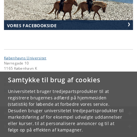
VORES FACEBOOKSIDE
Københavns Universitet
Nørregade 10
1165 København K
Samtykke til brug af cookies
Kontakt:
Berit Charlotte Kaae
bck
@
ign
.
ku
.
dk
Universitetet bruger tredjepartsprodukter til at
Tlf:
+45 35 33 18 11
registrere brugernes adfærd på hjemmesiden
(statistik) for løbende at forbedre vores service.
Desuden bruger universitetet tredjepartsprodukter til
KØBENHAVNS UNIVERSITET
markedsføring af for eksempel udvalgte uddannelser
eller kurser, til at personalisere annoncer og til at
KONTAKT
følge op på effekten af kampagner.